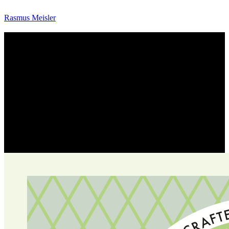
Rasmus Meisler
5 Cent Sodas
5 Cent Sodas identity, Packaging til Copenhagen Sodas
sodavandsvariant, der er fokuseret til anvendelse sammen med
spiritus. Navnet er 5 Cent (5C) og refererer tilbage til datidens USA,
hvor sodavanden bredest fandt sin popularitet. Såkaldte ‘Soda Jerks’
solgte karboniseret vand til en pris af 2 cent, og en sodavand solgtes
til en ‘nickel’, hvor man tilsatte sirup for at skabe frugtige
smagsvarianter.
Copenhagen Sodas
2018