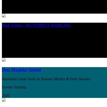
Gads Forlag
2023
Ned Ferm - AUTUMN'S DARLNG
On AUTUMN’S DARLING, Ned Ferm leans deep into his rural upbringi
creative voices and riveting storytelling brought to life by the vocal s
Stunt Records
2023
Den Magiske Spinel
Illustrated comic book by Rasmus Meisler & Peter Wandel.
Davids Samling
2020