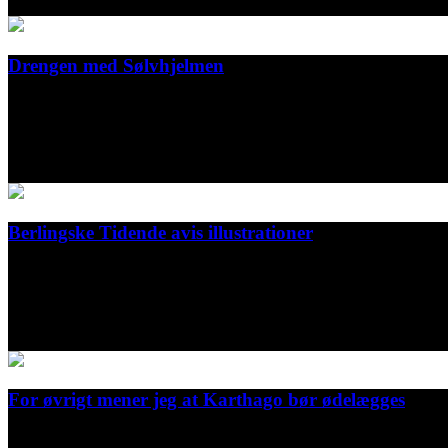
2019
Drengen med Sølvhjelmen
Illustrations for the graphic novel "Drengen med Sølvhjelmen"
Høst & Søn
2019
Berlingske Tidende avis illustrationer
Illustrations for the Danish newspaper Berlingske Tidende.
Berlingske Media
2019
For øvrigt mener jeg at Karthago bør ødelægges
Bookcover for Kyrre Andreassens book "For øvrigt mener jeg at Kar