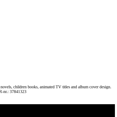
 novels, children books, animated TV titles and album cover design.
VR-nr.: 37841323
millustreret i farver af Rasmus Meisler.