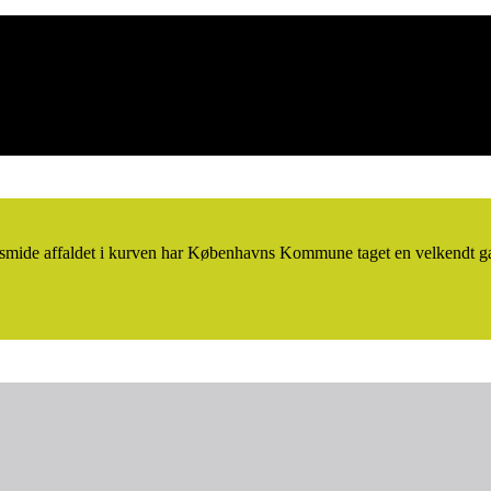
legends of jazz, violinist Svend Asmussen.
 og smide affaldet i kurven har Københavns Kommune taget en velkendt 