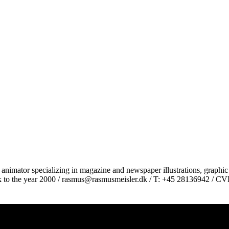
nimator specializing in magazine and newspaper illustrations, graphic
ck to the year 2000 / rasmus@rasmusmeisler.dk / T: +45 28136942 / C
ende beskriver hverdagens cowboys. Skrevet af Peter Nordahl og genne