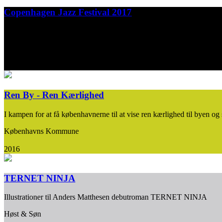
Copenhagen Jazz Festival 2017
Earlier this year we had to say goodbye to one of Denmark’s greatest 
Copenhagen Jazz Festival
2017
Ren By - Ren Kærlighed
I kampen for at få københavnerne til at vise ren kærlighed til byen
Københavns Kommune
2016
TERNET NINJA
Illustrationer til Anders Matthesen debutroman TERNET NINJA
Høst & Søn