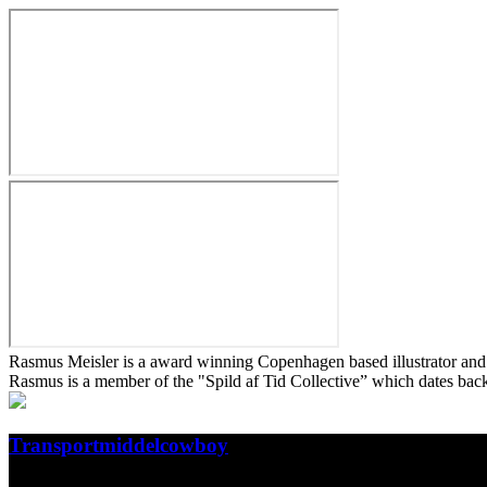
Rasmus Meisler is a award winning Copenhagen based illustrator and a
Rasmus is a member of the "Spild af Tid Collective” which dates ba
Transportmiddelcowboy
'Transportmiddelcowboy' er langdigte med humor og tyngde, som ramm