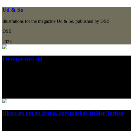
Ud & Se
Illustrations for the magazine Ud & Se, published by DSB
DSB
2025
I tyrannernes tid
Journalist og kommentator David Trads udlægger den vestlige verdens kr
angribe.
Grønningen 1
2024
Historien om en dreng, der (måske) hedder Torben
Der var engang en dreng, der for det meste holdt sig for sig selv. H