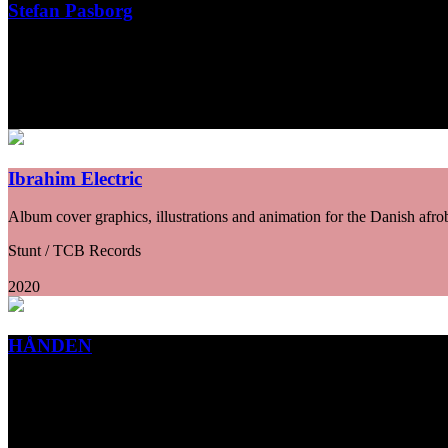
Stefan Pasborg
Album cover designs for various Stefan Pasborg album releases
Stefan Pasborg / STIX / ILK
2020
Ibrahim Electric
Album cover graphics, illustrations and animation for the Danish afrob
Stunt / TCB Records
2020
HÅNDEN
Bookcover for Lars Holmgaard Jørgensen´s HÅNDEN
Forlaget ABC