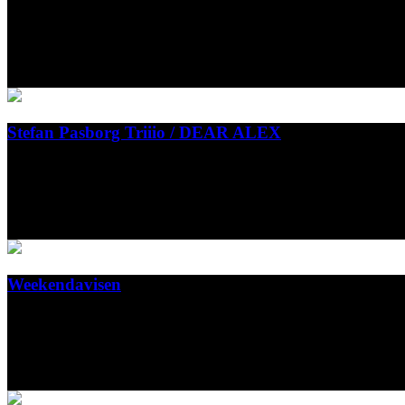
Udgivelsen er støttet af Statens Kunstfond.
Vild Maskine
2025
Stefan Pasborg Triiio / DEAR ALEX
Album cover design for the Stefan Pasborg Triiio tribute album: '
Stunt Records
2025
Weekendavisen
Illustrations for the Danish newspaper Weekendavisen.
Weekendavisen
2025