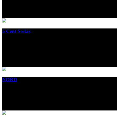
Gyldendal
2018
5 Cent Sodas
5 Cent Sodas identity, Packaging til Copenhagen Sodas sodavandsvaria
bredest fandt sin popularitet.
Copenhagen Sodas
2018
NORD
Book illustrations for Camilla Hübbe´s Ecofiction: NORD
Rosinante - Høst & Søn
2017